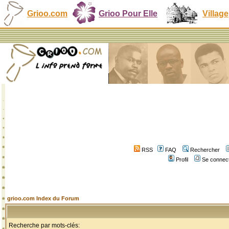
Grioo.com
Grioo Pour Elle
Village
RSS
FAQ
Rechercher
Profil
Se connect
grioo.com Index du Forum
Recherche par mots-clés: