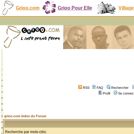
Grioo.com
Grioo Pour Elle
Village
RSS
FAQ
Rechercher
Profil
Se connect
grioo.com Index du Forum
Recherche par mots-clés: