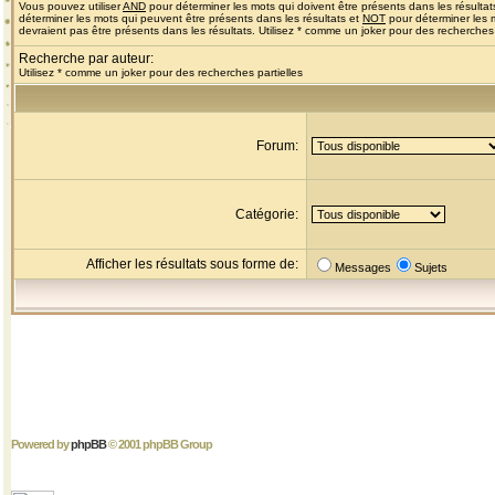
Vous pouvez utiliser
AND
pour déterminer les mots qui doivent être présents dans les résultat
déterminer les mots qui peuvent être présents dans les résultats et
NOT
pour déterminer les 
devraient pas être présents dans les résultats. Utilisez * comme un joker pour des recherches 
Recherche par auteur:
Utilisez * comme un joker pour des recherches partielles
Forum:
Catégorie:
Afficher les résultats sous forme de:
Messages
Sujets
Powered by
phpBB
© 2001 phpBB Group