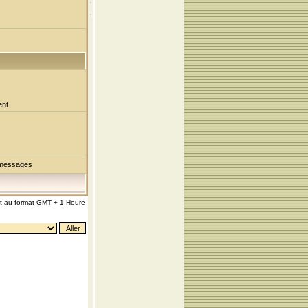
ent
 messages
nt au format GMT + 1 Heure