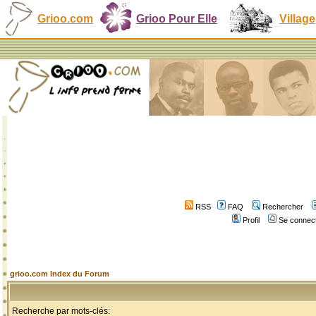
Grioo.com
Grioo Pour Elle
Village
RSS
FAQ
Rechercher
Profil
Se connect
grioo.com Index du Forum
Recherche par mots-clés: