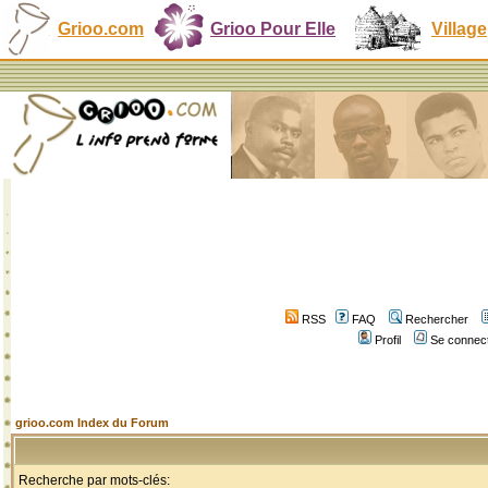
Grioo.com
Grioo Pour Elle
Village
RSS
FAQ
Rechercher
Profil
Se connect
grioo.com Index du Forum
Recherche par mots-clés: