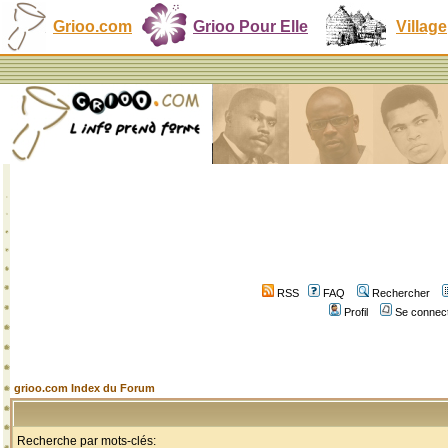
Grioo.com
Grioo Pour Elle
Village
RSS
FAQ
Rechercher
Profil
Se connect
grioo.com Index du Forum
Recherche par mots-clés: