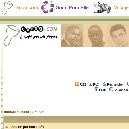
Grioo.com
Grioo Pour Elle
Village
RSS
FAQ
Rechercher
Profil
Se connect
grioo.com Index du Forum
Recherche par mots-clés: