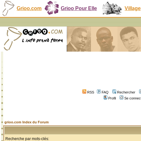
Grioo.com
Grioo Pour Elle
Village
RSS
FAQ
Rechercher
Profil
Se connect
grioo.com Index du Forum
Recherche par mots-clés: