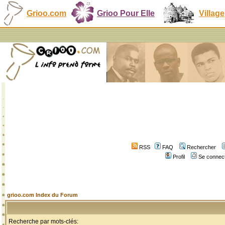
Grioo.com
Grioo Pour Elle
Village
RSS
FAQ
Rechercher
Profil
Se connect
grioo.com Index du Forum
Recherche par mots-clés: