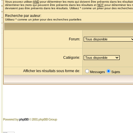
Vous pouvez utiliser
AND
pour déterminer les mots qui doivent être présents dans les résultat
déterminer les mots qui peuvent être présents dans les résultats et
NOT
pour déterminer les 
devraient pas être présents dans les résultats. Utilisez * comme un joker pour des recherches 
Recherche par auteur:
Utilisez * comme un joker pour des recherches partielles
Forum:
Catégorie:
Afficher les résultats sous forme de:
Messages
Sujets
Powered by
phpBB
© 2001 phpBB Group