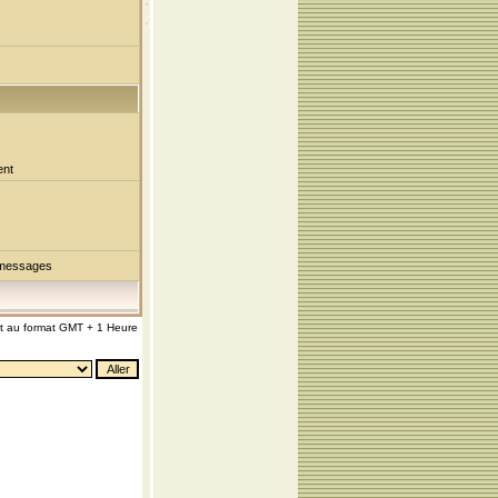
ent
 messages
nt au format GMT + 1 Heure