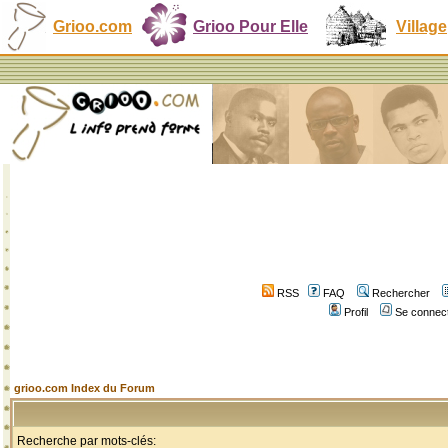
Grioo.com
Grioo Pour Elle
Village
RSS
FAQ
Rechercher
Profil
Se connect
grioo.com Index du Forum
Recherche par mots-clés: