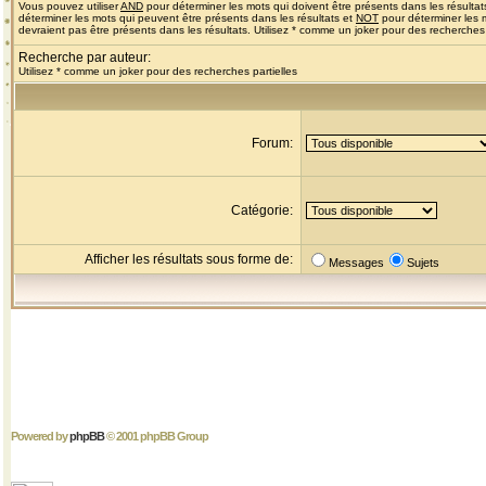
Vous pouvez utiliser
AND
pour déterminer les mots qui doivent être présents dans les résultat
déterminer les mots qui peuvent être présents dans les résultats et
NOT
pour déterminer les 
devraient pas être présents dans les résultats. Utilisez * comme un joker pour des recherches 
Recherche par auteur:
Utilisez * comme un joker pour des recherches partielles
Forum:
Catégorie:
Afficher les résultats sous forme de:
Messages
Sujets
Powered by
phpBB
© 2001 phpBB Group