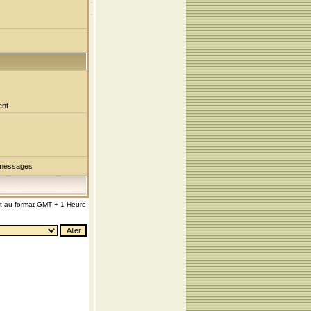
ent
 messages
nt au format GMT + 1 Heure