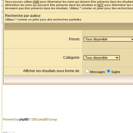
Vous pouvez utiliser
AND
pour déterminer les mots qui doivent être présents dans les résultat
déterminer les mots qui peuvent être présents dans les résultats et
NOT
pour déterminer les 
devraient pas être présents dans les résultats. Utilisez * comme un joker pour des recherches 
Recherche par auteur:
Utilisez * comme un joker pour des recherches partielles
Forum:
Catégorie:
Afficher les résultats sous forme de:
Messages
Sujets
Powered by
phpBB
© 2001 phpBB Group