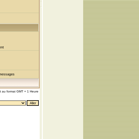
ent
 messages
nt au format GMT + 1 Heure