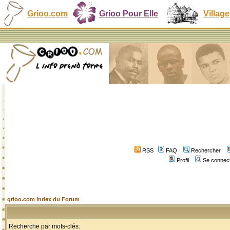
Grioo.com
Grioo Pour Elle
Village
RSS
FAQ
Rechercher
Profil
Se connect
grioo.com Index du Forum
Recherche par mots-clés: