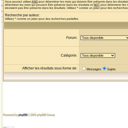
Vous pouvez utiliser
AND
pour déterminer les mots qui doivent être présents dans les résultat
déterminer les mots qui peuvent être présents dans les résultats et
NOT
pour déterminer les 
devraient pas être présents dans les résultats. Utilisez * comme un joker pour des recherches 
Recherche par auteur:
Utilisez * comme un joker pour des recherches partielles
Forum:
Catégorie:
Afficher les résultats sous forme de:
Messages
Sujets
Powered by
phpBB
© 2001 phpBB Group