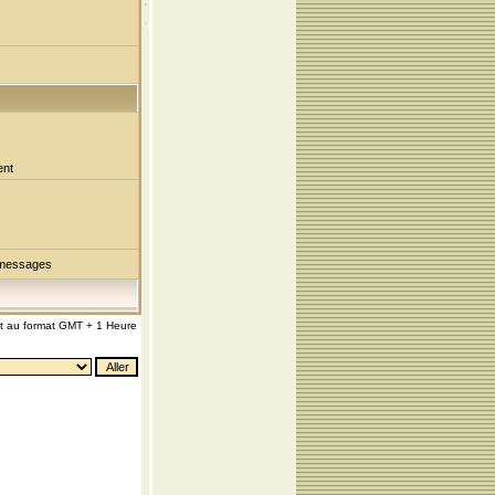
ent
 messages
nt au format GMT + 1 Heure