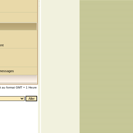
ent
 messages
nt au format GMT + 1 Heure