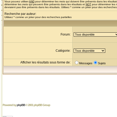
Vous pouvez utiliser
AND
pour déterminer les mots qui doivent être présents dans les résultat
déterminer les mots qui peuvent être présents dans les résultats et
NOT
pour déterminer les 
devraient pas être présents dans les résultats. Utilisez * comme un joker pour des recherches 
Recherche par auteur:
Utilisez * comme un joker pour des recherches partielles
Forum:
Catégorie:
Afficher les résultats sous forme de:
Messages
Sujets
Powered by
phpBB
© 2001 phpBB Group