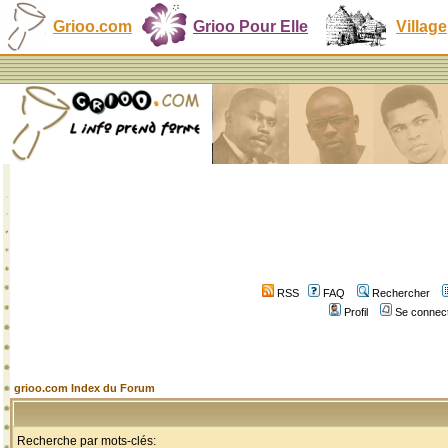
Grioo.com
Grioo Pour Elle
Village
RSS
FAQ
Rechercher
Profil
Se connect
grioo.com Index du Forum
Recherche par mots-clés: