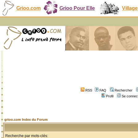
Grioo.com
Grioo Pour Elle
Village
RSS
FAQ
Rechercher
Profil
Se connect
grioo.com Index du Forum
Recherche par mots-clés: