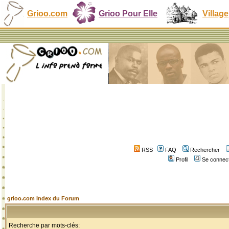
Grioo.com
Grioo Pour Elle
Village
RSS
FAQ
Rechercher
Profil
Se connect
grioo.com Index du Forum
Recherche par mots-clés: