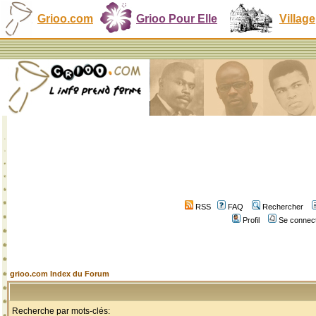
Grioo.com
Grioo Pour Elle
Village
RSS
FAQ
Rechercher
Profil
Se connect
grioo.com Index du Forum
Recherche par mots-clés: