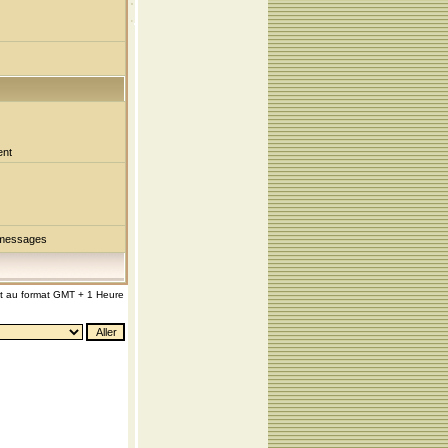
ent
 messages
nt au format GMT + 1 Heure