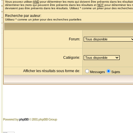
Vous pouvez utiliser
AND
pour déterminer les mots qui doivent être présents dans les résultat
déterminer les mots qui peuvent être présents dans les résultats et
NOT
pour déterminer les 
devraient pas être présents dans les résultats. Utilisez * comme un joker pour des recherches 
Recherche par auteur:
Utilisez * comme un joker pour des recherches partielles
Forum:
Catégorie:
Afficher les résultats sous forme de:
Messages
Sujets
Powered by
phpBB
© 2001 phpBB Group