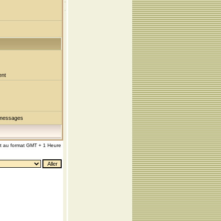
ent
 messages
nt au format GMT + 1 Heure