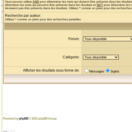
Vous pouvez utiliser
AND
pour déterminer les mots qui doivent être présents dans les résultat
déterminer les mots qui peuvent être présents dans les résultats et
NOT
pour déterminer les 
devraient pas être présents dans les résultats. Utilisez * comme un joker pour des recherches 
Recherche par auteur:
Utilisez * comme un joker pour des recherches partielles
Forum:
Catégorie:
Afficher les résultats sous forme de:
Messages
Sujets
Powered by
phpBB
© 2001 phpBB Group