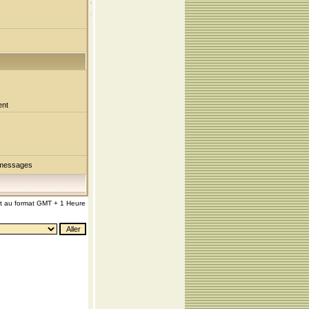
ent
 messages
nt au format GMT + 1 Heure