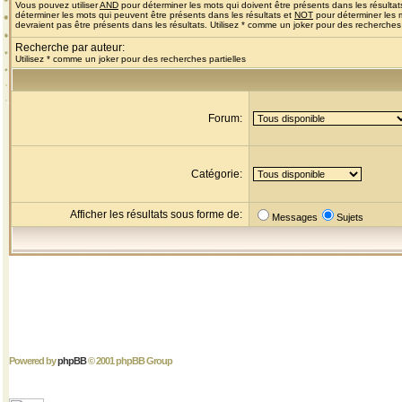
Vous pouvez utiliser
AND
pour déterminer les mots qui doivent être présents dans les résultat
déterminer les mots qui peuvent être présents dans les résultats et
NOT
pour déterminer les 
devraient pas être présents dans les résultats. Utilisez * comme un joker pour des recherches 
Recherche par auteur:
Utilisez * comme un joker pour des recherches partielles
Forum:
Catégorie:
Afficher les résultats sous forme de:
Messages
Sujets
Powered by
phpBB
© 2001 phpBB Group