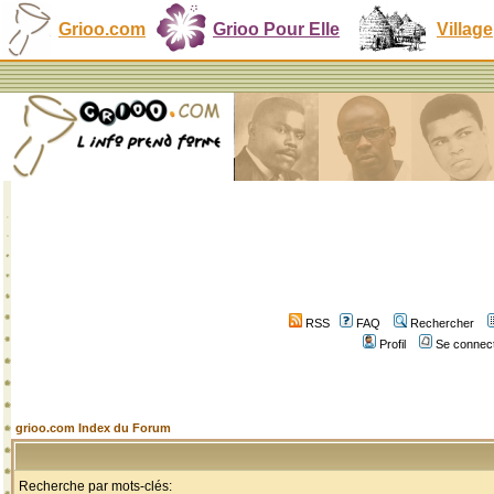
Grioo.com
Grioo Pour Elle
Village
RSS
FAQ
Rechercher
Profil
Se connect
grioo.com Index du Forum
Recherche par mots-clés: