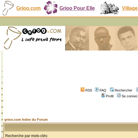
Grioo.com
Grioo Pour Elle
Village
RSS
FAQ
Rechercher
Profil
Se connect
grioo.com Index du Forum
Recherche par mots-clés: