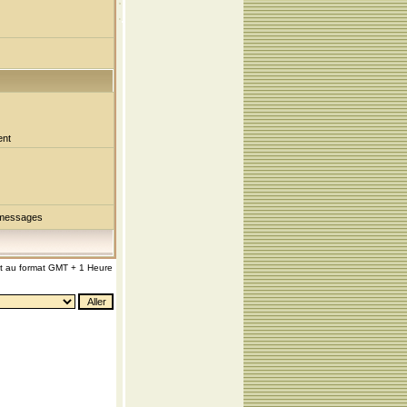
ent
 messages
nt au format GMT + 1 Heure