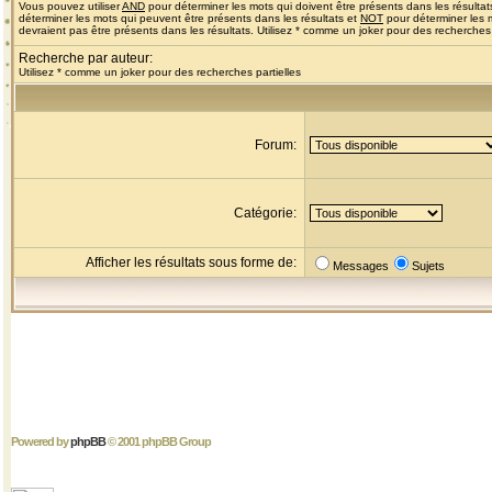
Vous pouvez utiliser
AND
pour déterminer les mots qui doivent être présents dans les résultat
déterminer les mots qui peuvent être présents dans les résultats et
NOT
pour déterminer les 
devraient pas être présents dans les résultats. Utilisez * comme un joker pour des recherches 
Recherche par auteur:
Utilisez * comme un joker pour des recherches partielles
Forum:
Catégorie:
Afficher les résultats sous forme de:
Messages
Sujets
Powered by
phpBB
© 2001 phpBB Group