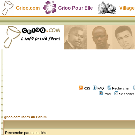
Grioo.com
Grioo Pour Elle
Village
RSS
FAQ
Rechercher
Profil
Se connect
grioo.com Index du Forum
Recherche par mots-clés: