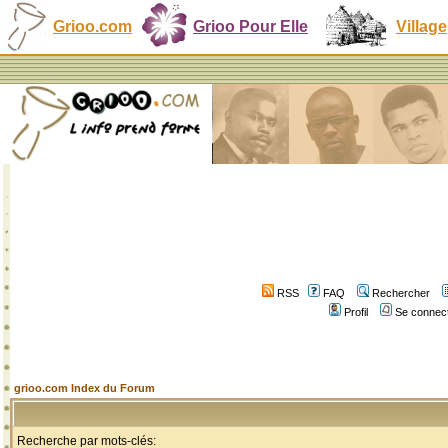
Grioo.com
Grioo Pour Elle
Village
RSS
FAQ
Rechercher
Profil
Se connect
grioo.com Index du Forum
Recherche par mots-clés: