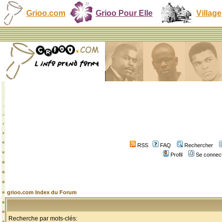
Grioo.com
Grioo Pour Elle
Village
RSS
FAQ
Rechercher
Profil
Se connect
grioo.com Index du Forum
Recherche par mots-clés: