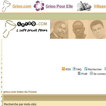
Grioo.com
Grioo Pour Elle
Village
RSS
FAQ
Rechercher
Profil
Se connect
grioo.com Index du Forum
Recherche par mots-clés: