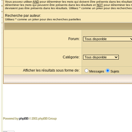
Vous pouvez utiliser
AND
pour déterminer les mots qui doivent être présents dans les résultat
déterminer les mots qui peuvent être présents dans les résultats et
NOT
pour déterminer les 
devraient pas être présents dans les résultats. Utilisez * comme un joker pour des recherches 
Recherche par auteur:
Utilisez * comme un joker pour des recherches partielles
Forum:
Catégorie:
Afficher les résultats sous forme de:
Messages
Sujets
Powered by
phpBB
© 2001 phpBB Group