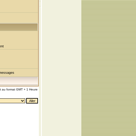
ent
 messages
nt au format GMT + 1 Heure