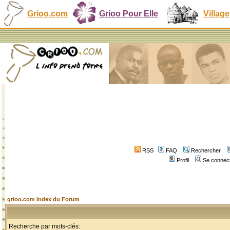
Grioo.com
Grioo Pour Elle
Village
RSS
FAQ
Rechercher
Profil
Se connect
grioo.com Index du Forum
Recherche par mots-clés: