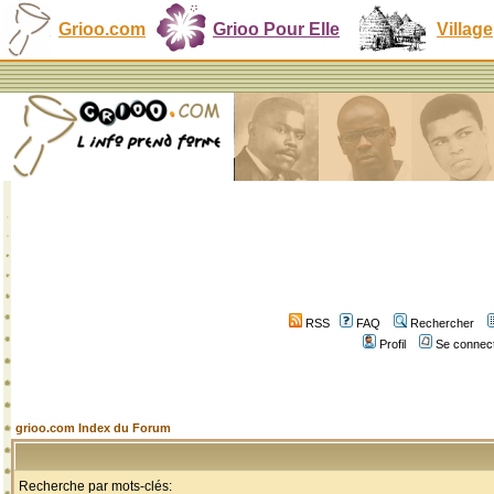
Grioo.com
Grioo Pour Elle
Village
RSS
FAQ
Rechercher
Profil
Se connect
grioo.com Index du Forum
Recherche par mots-clés: