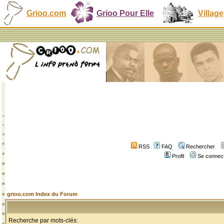
Grioo.com
Grioo Pour Elle
Village
RSS
FAQ
Rechercher
Profil
Se connect
grioo.com Index du Forum
Recherche par mots-clés: