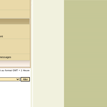
ent
 messages
nt au format GMT + 1 Heure