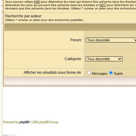
Vous pouvez utiliser
AND
pour déterminer les mots qui doivent être présents dans les résultat
déterminer les mots qui peuvent être présents dans les résultats et
NOT
pour déterminer les 
devraient pas être présents dans les résultats. Utilisez * comme un joker pour des recherches 
Recherche par auteur:
Utilisez * comme un joker pour des recherches partielles
Forum:
Catégorie:
Afficher les résultats sous forme de:
Messages
Sujets
Powered by
phpBB
© 2001 phpBB Group