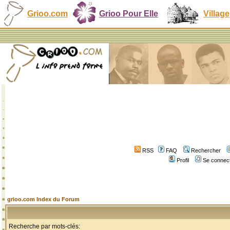
Grioo.com
Grioo Pour Elle
Village
RSS
FAQ
Rechercher
Profil
Se connect
grioo.com Index du Forum
Recherche par mots-clés: