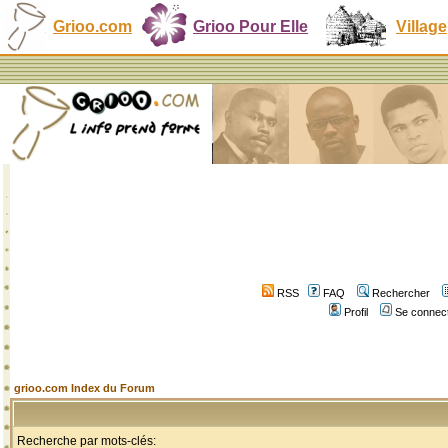
Grioo.com
Grioo Pour Elle
Village
RSS
FAQ
Rechercher
Profil
Se connect
grioo.com Index du Forum
Recherche par mots-clés: