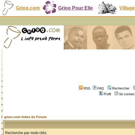
Grioo.com
Grioo Pour Elle
Village
RSS
FAQ
Rechercher
Profil
Se connect
grioo.com Index du Forum
Recherche par mots-clés: