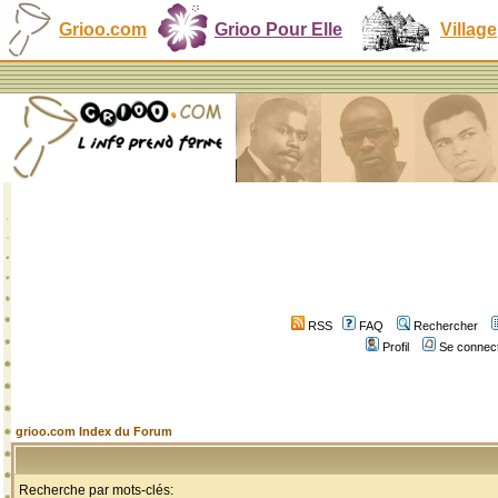
Grioo.com
Grioo Pour Elle
Village
RSS
FAQ
Rechercher
Profil
Se connect
grioo.com Index du Forum
Recherche par mots-clés: