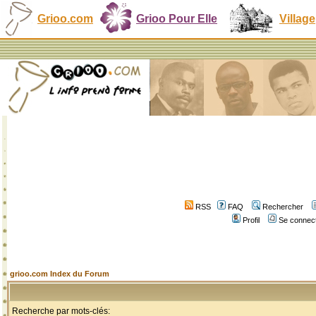
Grioo.com
Grioo Pour Elle
Village
RSS
FAQ
Rechercher
Profil
Se connect
grioo.com Index du Forum
Recherche par mots-clés: