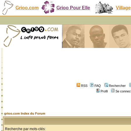
Grioo.com
Grioo Pour Elle
Village
RSS
FAQ
Rechercher
Profil
Se connect
grioo.com Index du Forum
Recherche par mots-clés: