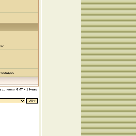
ent
 messages
nt au format GMT + 1 Heure