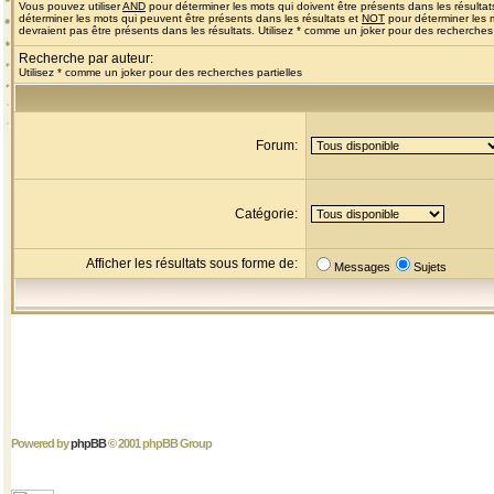
Vous pouvez utiliser
AND
pour déterminer les mots qui doivent être présents dans les résultat
déterminer les mots qui peuvent être présents dans les résultats et
NOT
pour déterminer les 
devraient pas être présents dans les résultats. Utilisez * comme un joker pour des recherches 
Recherche par auteur:
Utilisez * comme un joker pour des recherches partielles
Forum:
Catégorie:
Afficher les résultats sous forme de:
Messages
Sujets
Powered by
phpBB
© 2001 phpBB Group