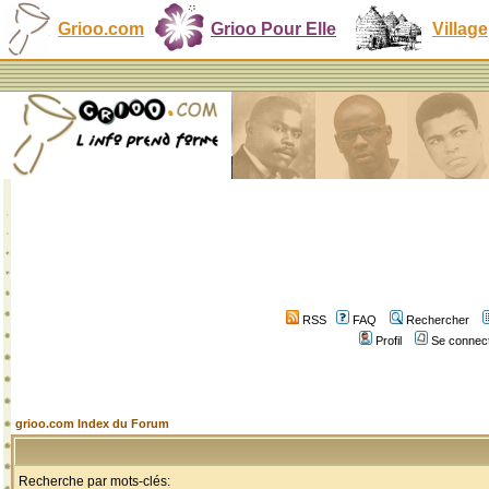
Grioo.com
Grioo Pour Elle
Village
RSS
FAQ
Rechercher
Profil
Se connect
grioo.com Index du Forum
Recherche par mots-clés: