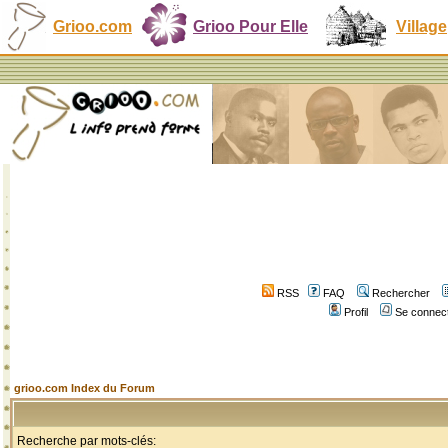
Grioo.com
Grioo Pour Elle
Village
RSS
FAQ
Rechercher
Profil
Se connect
grioo.com Index du Forum
Recherche par mots-clés: