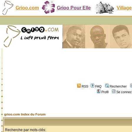
Grioo.com
Grioo Pour Elle
Village
RSS
FAQ
Rechercher
Profil
Se connect
grioo.com Index du Forum
Recherche par mots-clés: