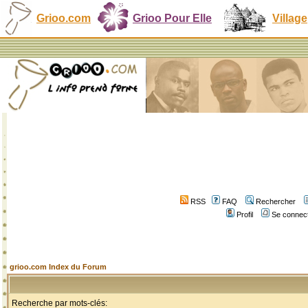
Grioo.com
Grioo Pour Elle
Village
RSS
FAQ
Rechercher
Profil
Se connect
grioo.com Index du Forum
Recherche par mots-clés: