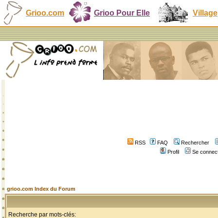
Grioo.com
Grioo Pour Elle
Village
RSS
FAQ
Rechercher
Profil
Se connect
grioo.com Index du Forum
Recherche par mots-clés: