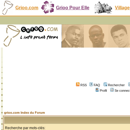
Grioo.com
Grioo Pour Elle
Village
RSS
FAQ
Rechercher
Profil
Se connect
grioo.com Index du Forum
Recherche par mots-clés: