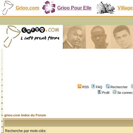
Grioo.com
Grioo Pour Elle
Village
RSS
FAQ
Rechercher
Profil
Se connect
grioo.com Index du Forum
Recherche par mots-clés: