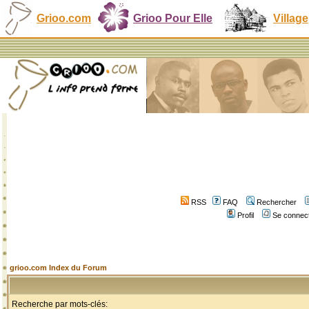
Grioo.com
Grioo Pour Elle
Village
RSS
FAQ
Rechercher
Profil
Se connect
grioo.com Index du Forum
Recherche par mots-clés: